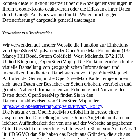
können diese Funktion jederzeit über die Anzeigeneinstellungen in
Ihrem Google-Konto deaktivieren oder die Erfassung Ihrer Daten
durch Google Analytics wie im Punkt “Widerspruch gegen
Datenerfassung“ dargestellt generell untersagen.
Verwendung von OpenStreetMap
Wir verwenden auf unserer Website die Funktion zur Einbettung
von OpenStreetMap-Karten der OpenStreetMap Foundation (132
Maney Hill Road, Sutton Coldfield, West Midlands, B72 1JU,
United Kingdom; „OpenStreetMap“). Die Funktion ermöglicht die
visuelle Darstellung von geographischen Informationen und
interaktiven Landkarten. Dabei werden von OpenStreetMap bei
Aufrufen der Seiten, in die OpenStreetMap-Karten eingebunden
sich, auch Daten der Besucher der Seiten erhoben, verarbeitet und
genutzt. Nähere Informationen zur Erhebung und Nutzung der
Daten durch OpenStreetMap finden Sie in den
Datenschutzhinweisen von OpenStreetMap unter
https://wiki.openstreetmap.org/wiki/Privacy_Policy
.
Die Nutzung von OpenStreetMap erfolgt im Interesse einer
ansprechenden Darstellung unserer Online-Angebote und an einer
leichten Auffindbarkeit der von uns auf der Webseite angegebenen
Orte. Dies stellt ein berechtigtes Interesse im Sinne von Art. 6 Abs. 1
lit. f DSGVO dar. Sie haben das Recht aus Gründen, die sich aus