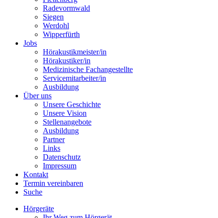
Radevormwald
Siegen
Werdohl
Wipperfürth
Jobs
Hörakustikmeister/in
Hörakustiker/in
Medizinische Fachangestellte
Servicemitarbeiter/in
Ausbildung
Über uns
Unsere Geschichte
Unsere Vision
Stellenangebote
Ausbildung
Partner
Links
Datenschutz
Impressum
Kontakt
Termin vereinbaren
Suche
Hörgeräte
Ihr Weg zum Hörgerät