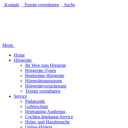
Direkt
Kontakt
Termin vereinbaren
Suche
zum
Inhalt
wechseln
Menü
Home
Hörgeräte
Ihr Weg zum Hörgerät
Hörgeräte-Typen
Beidseitige Hörgeräte
Hörgeräteanpassung
Hörgeräteversicherung
Termin vereinbaren
Service
Pädakustik
Gehörschutz
Hörtraining Audiemus
Cochlea-Implantat-Service
Heim- und Hausbesuche
Online-Hörtest