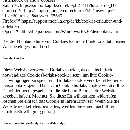
vista/Block-or-allow-cookies
Safari™: https://support.apple.com/kb/ph21411?locale=de_DE
Chrome™: http://support.google.com/chrome/bin/answer.py?
hl=de&hlrm=en&answer=95647
Firefox™ https://support.mozilla.org/de/kb/cookies-erlauben-und-
ablehnen
Opera™ : http://help.opera.com/Windows/10.20/de/cookies.html
Bei der Nichtannahme von Cookies kann die Funktionalität unserer
Website eingeschränkt sein.
Borlabs Cookie
Diese Website verwendet Borlabs Cookie, das ein technisch
notwendiges Cookie (borlabs-cookie) setzt, um Ihre Cookie-
Einwilligungen zu speichern. Borlabs Cookie verarbeitet keinerlei
personenbezogenen Daten. Im Cookie borlabs-cookie werden Ihre
Einwilligungen gespeichert, die Sie beim Betreten der Website
gegeben haben. Möchten Sie diese Einwilligungen widerrufen,
löschen Sie einfach das Cookie in Ihrem Browser. Wenn Sie die
Website neu betreten/neu laden, werden Sie erneut nach Ihrer
Cookie-Einwilligung gefragt.
Einsatz von Google Analytics zur Webanalyse