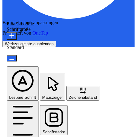
Barrierefreiheitsanpassungen
Inhaltsmodule
Schriftgröße
Präsentiert von
OneTap
Werkzeugleiste ausblenden
Standard
Lesbare Schrift
Mauszeiger
Zeichenabstand
Schriftstärke