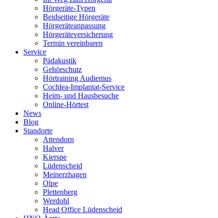
Hörgeräte-Typen
Beidseitige Hörgeräte
Hörgeräteanpassung
Hörgeräteversicherung
Termin vereinbaren
Service
Pädakustik
Gehörschutz
Hörtraining Audiemus
Cochlea-Implantat-Service
Heim- und Hausbesuche
Online-Hörtest
News
Blog
Standorte
Attendorn
Halver
Kierspe
Lüdenscheid
Meinerzhagen
Olpe
Plettenberg
Werdohl
Head Office Lüdenscheid