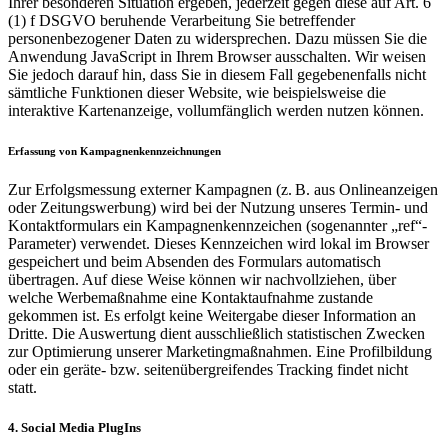
Ihrer besonderen Situation ergeben, jederzeit gegen diese auf Art. 6
(1) f DSGVO beruhende Verarbeitung Sie betreffender
personenbezogener Daten zu widersprechen. Dazu müssen Sie die
Anwendung JavaScript in Ihrem Browser ausschalten. Wir weisen
Sie jedoch darauf hin, dass Sie in diesem Fall gegebenenfalls nicht
sämtliche Funktionen dieser Website, wie beispielsweise die
interaktive Kartenanzeige, vollumfänglich werden nutzen können.
Erfassung von Kampagnenkennzeichnungen
Zur Erfolgsmessung externer Kampagnen (z. B. aus Onlineanzeigen
oder Zeitungswerbung) wird bei der Nutzung unseres Termin- und
Kontaktformulars ein Kampagnenkennzeichen (sogenannter „ref“-
Parameter) verwendet. Dieses Kennzeichen wird lokal im Browser
gespeichert und beim Absenden des Formulars automatisch
übertragen. Auf diese Weise können wir nachvollziehen, über
welche Werbemaßnahme eine Kontaktaufnahme zustande
gekommen ist. Es erfolgt keine Weitergabe dieser Information an
Dritte. Die Auswertung dient ausschließlich statistischen Zwecken
zur Optimierung unserer Marketingmaßnahmen. Eine Profilbildung
oder ein geräte- bzw. seitenübergreifendes Tracking findet nicht
statt.
4. Social Media PlugIns