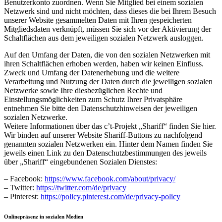
Benutzerkonto zuordnen. Wenn Sie Mitglied bei einem sozialen
Netzwerk sind und nicht möchten, dass dieses die bei Ihrem Besuch
unserer Website gesammelten Daten mit Ihren gespeicherten
Mitgliedsdaten verknüpft, müssen Sie sich vor der Aktivierung der
Schaltflächen aus dem jeweiligen sozialen Netzwerk ausloggen.
Auf den Umfang der Daten, die von den sozialen Netzwerken mit
ihren Schaltflächen erhoben werden, haben wir keinen Einfluss.
Zweck und Umfang der Datenerhebung und die weitere
Verarbeitung und Nutzung der Daten durch die jeweiligen sozialen
Netzwerke sowie Ihre diesbezüglichen Rechte und
Einstellungsmöglichkeiten zum Schutz Ihrer Privatsphäre
entnehmen Sie bitte den Datenschutzhinweisen der jeweiligen
sozialen Netzwerke.
Weitere Informationen über das c’t-Projekt „Shariff“ finden Sie hier.
Wir binden auf unserer Website Shariff-Buttons zu nachfolgend
genannten sozialen Netzwerken ein. Hinter dem Namen finden Sie
jeweils einen Link zu den Datenschutzbestimmungen des jeweils
über „Shariff“ eingebundenen Sozialen Dienstes:
– Facebook:
https://www.facebook.com/about/privacy/
– Twitter:
https://twitter.com/de/privacy
– Pinterest:
https://policy.pinterest.com/de/privacy-policy
Onlinepräsenz in sozialen Medien