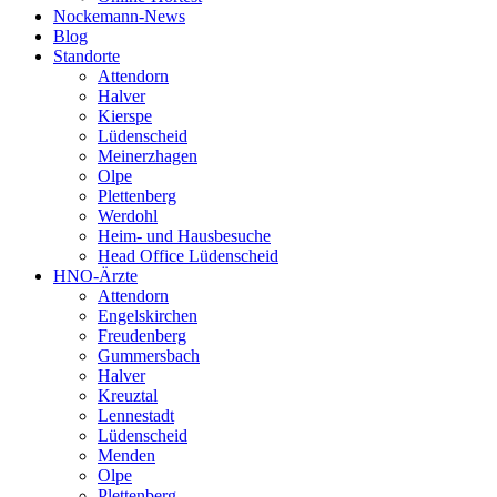
Nockemann-News
Blog
Standorte
Attendorn
Halver
Kierspe
Lüdenscheid
Meinerzhagen
Olpe
Plettenberg
Werdohl
Heim- und Hausbesuche
Head Office Lüdenscheid
HNO-Ärzte
Attendorn
Engelskirchen
Freudenberg
Gummersbach
Halver
Kreuztal
Lennestadt
Lüdenscheid
Menden
Olpe
Plettenberg