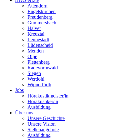
HNO-Ärzte
Attendorn
Engelskirchen
Freudenberg
Gummersbach
Halver
Kreuztal
Lennestadt
Lüdenscheid
Menden
Olpe
Plettenberg
Radevormwald
Siegen
Werdohl
Wipperfürth
Jobs
Hörakustikmeister/in
Hörakustiker/in
Ausbildung
Über uns
Unsere Geschichte
Unsere Vision
Stellenangebote
Ausbildung